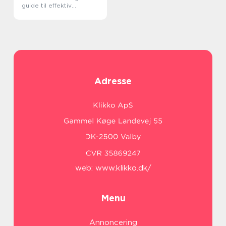
guide til effektiv
tidsstyring i
sundhedssektoren
Adresse
web:
www.klikko.dk/
Menu
Annoncering