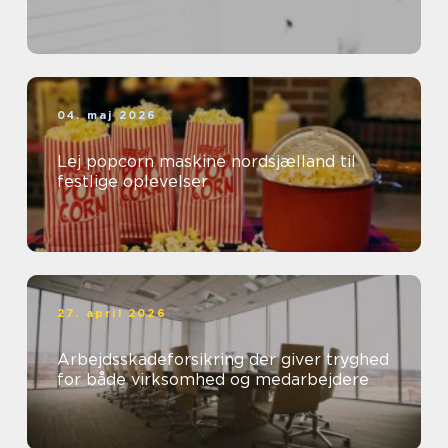
04. maj 2026
Lej popcorn maskine nordsjælland til
festlige oplevelser
27. april 2026
Arbejdsskadeforsikring der giver tryghed
for både virksomhed og medarbejdere