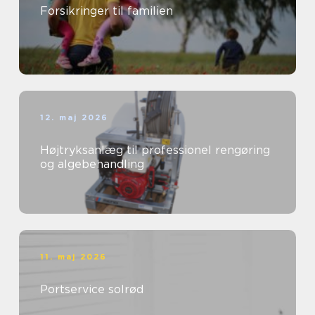
Forsikringer til familien
12. maj 2026
Højtryksanlæg til professionel rengøring
og algebehandling
11. maj 2026
Portservice solrød