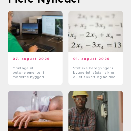
07. august 2026
01. august 2026
Montage af
Statiske beregninger i
betonelementer i
byggeriet: sådan sikrer
moderne byggeri
du et sikkert og holdbart
byggeri