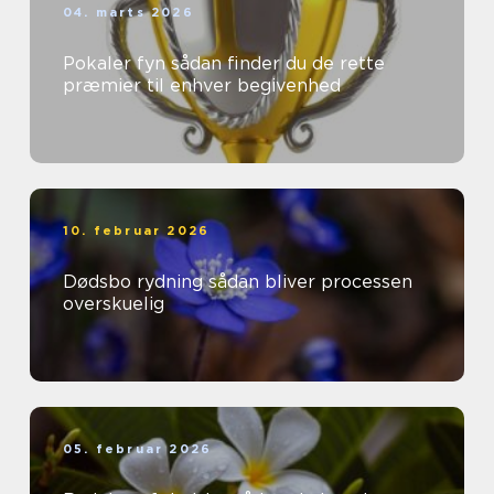
04. marts 2026
Pokaler fyn sådan finder du de rette
præmier til enhver begivenhed
10. februar 2026
Dødsbo rydning sådan bliver processen
overskuelig
05. februar 2026