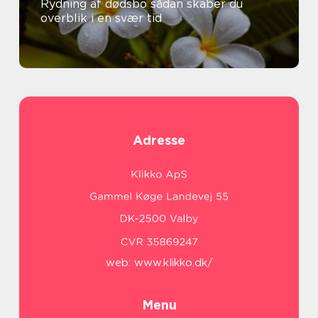
Rydning af dødsbo sådan skaber du
overblik i en svær tid
Adresse
web:
www.klikko.dk/
Menu