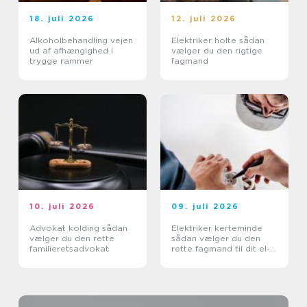
18. juli 2026
12. juli 2026
Alkoholbehandling vejen
Elektriker holte sådan
ud af afhængighed i
vælger du den rigtige
trygge rammer
fagmand
10. juli 2026
09. juli 2026
Advokat kolding sådan
Elektriker kerteminde
vælger du den rette
sådan vælger du den
familieretsadvokat
rette fagmand til dit el-
arbejde