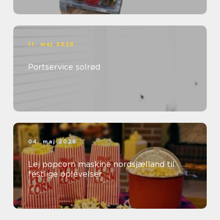
11. maj 2026
Portservice solrød
04. maj 2026
Lej popcorn maskine nordsjælland til
festlige oplevelser