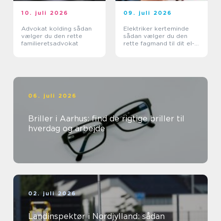
10. juli 2026
09. juli 2026
Advokat kolding sådan
Elektriker kerteminde
vælger du den rette
sådan vælger du den
familieretsadvokat
rette fagmand til dit el-
arbejde
06. juli 2026
Briller i Aarhus: find de rigtige briller til
hverdag og arbejde
02. juli 2026
Landinspektør i Nordjylland: sådan