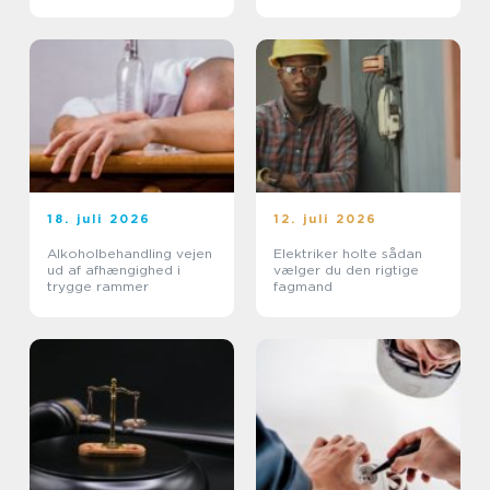
byggeri
18. juli 2026
12. juli 2026
Alkoholbehandling vejen
Elektriker holte sådan
ud af afhængighed i
vælger du den rigtige
trygge rammer
fagmand