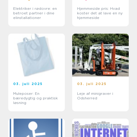
Elektriker i rødovre: en
Hjemmeside pris: Hvad
betroet partner i dine
koster det at lave en ny
elinstallationer
hjemmeside
03. juli 2025
03. juli 2025
Muleposer: En
Leje af minigraver i
bæredygtig og praktisk
Odsherred
løsning