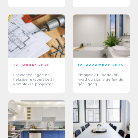
12. januar 2026
12. december 2025
Freelance ingeniør
Emaljelak til badekar:
fleksibel ekspertise til
hvad du skal vide før du
komplekse projekter
går i gang