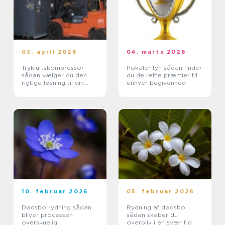
03. april 2026
04. marts 2026
Trykluftskompressor
Pokaler fyn sådan finder
sådan vælger du den
du de rette præmier til
rigtige løsning til din
enhver begivenhed
virksomhed
10. februar 2026
05. februar 2026
Dødsbo rydning sådan
Rydning af dødsbo
bliver processen
sådan skaber du
overskuelig
overblik i en svær tid