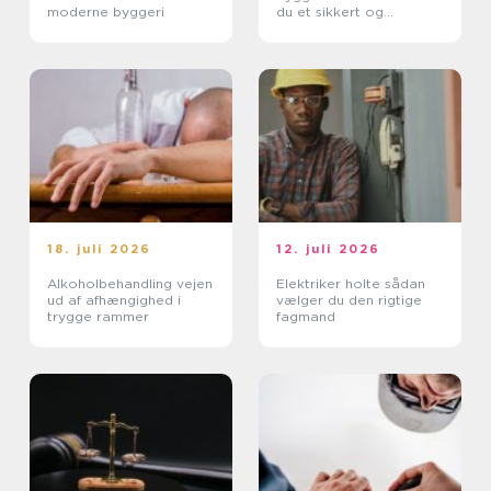
moderne byggeri
du et sikkert og
holdbart byggeri
18. juli 2026
12. juli 2026
Alkoholbehandling vejen
Elektriker holte sådan
ud af afhængighed i
vælger du den rigtige
trygge rammer
fagmand