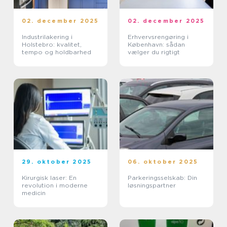
02. december 2025
02. december 2025
Industrilakering i
Erhvervsrengøring i
Holstebro: kvalitet,
København: sådan
tempo og holdbarhed
vælger du rigtigt
29. oktober 2025
06. oktober 2025
Kirurgisk laser: En
Parkeringsselskab: Din
revolution i moderne
løsningspartner
medicin