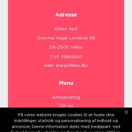
Adresse
web:
www.klikko.dk/
Menu
Annoncering
Om os
Cookies
På vores website bruges cookies til at huske dine
indstillinger, statistik og personalisering af indhold og
Kontakt os
annoncer. Denne information deles med tredjepart. Ved
Sitemap