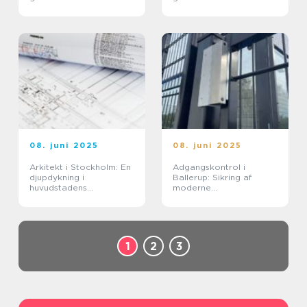
tidsstyring i
sundhedssektoren
08. juni 2025
08. juni 2025
Arkitekt i Stockholm: En
Adgangskontrol i
djupdykning i
Ballerup: Sikring af
huvudstadens
moderne
arkitektoniska landskap
sikkerhedsbehov
1
2
3