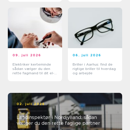
09. juli 2026
06. juli 2026
Elektriker kerteminde
Briller i Aarhus: find de
sådan vælger du den
rigtige briller til hverdag
rette fagmand til dit el-
og arbejde
arbejde
02. juli 2026
Landinspektør i Nordjylland: sådan
vælger du den rette faglige partner