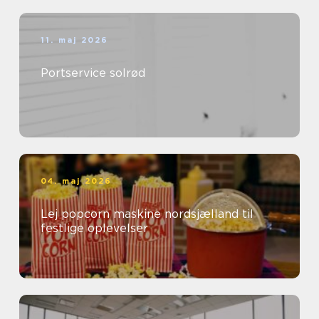
11. maj 2026
Portservice solrød
04. maj 2026
Lej popcorn maskine nordsjælland til
festlige oplevelser