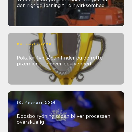
den rigtige løsning til din virksomhed
04. marts 2026
Pokaler fyn sådan finder du de rette
præmier til enhver begivenhed
10. februar 2026
Dødsbo rydning sådan bliver processen
overskuelig