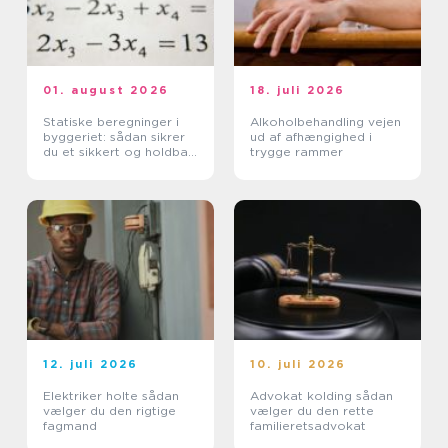
01. august 2026
18. juli 2026
Statiske beregninger i
Alkoholbehandling vejen
byggeriet: sådan sikrer
ud af afhængighed i
du et sikkert og holdbart
trygge rammer
byggeri
12. juli 2026
10. juli 2026
Elektriker holte sådan
Advokat kolding sådan
vælger du den rigtige
vælger du den rette
fagmand
familieretsadvokat