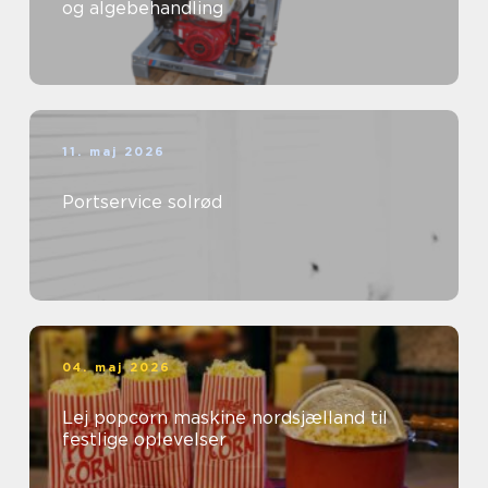
og algebehandling
11. maj 2026
Portservice solrød
04. maj 2026
Lej popcorn maskine nordsjælland til
festlige oplevelser