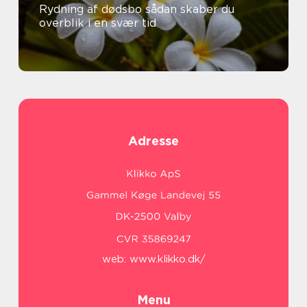
Rydning af dødsbo sådan skaber du
overblik i en svær tid
Adresse
web:
www.klikko.dk/
Menu