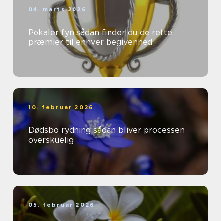
04. marts 2026
Pokaler fyn sådan finder du de rette
præmier til enhver begivenhed
10. februar 2026
Dødsbo rydning sådan bliver processen
overskuelig
05. februar 2026