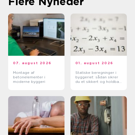
Flere Nyheder
07. august 2026
01. august 2026
Montage af
Statiske beregninger i
betonelementer i
byggeriet: sådan sikrer
moderne byggeri
du et sikkert og holdbart
byggeri