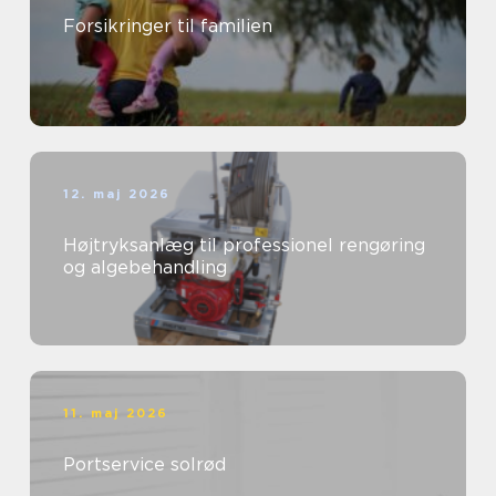
Forsikringer til familien
12. maj 2026
Højtryksanlæg til professionel rengøring
og algebehandling
11. maj 2026
Portservice solrød