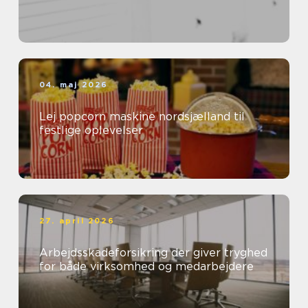
04. maj 2026
Lej popcorn maskine nordsjælland til
festlige oplevelser
27. april 2026
Arbejdsskadeforsikring der giver tryghed
for både virksomhed og medarbejdere