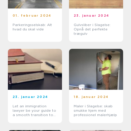
01. februar 2024
23. januar 2024
Parkeringsselskab: Alt
Gulvsliber i Slagelse:
hvad du skal vide
Opnå det perfekte
trægulv
23. januar 2024
18. januar 2024
Let an immigration
Maler i Slagelse: skab
lawyer be your guide to
smukke hjem med
a smooth transition to
professionel malerhjælp
Denmark