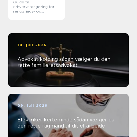
Guide til
erhvervsrengøring for
rengørings- og
husholdningsassistenter
10. juli 2026
Advokat kolding sådan vælger du den
rette familieretsadvokat
09. juli 2026
Elektriker kerteminde sådan vælger du
den rette fagmand til dit el-arbejde