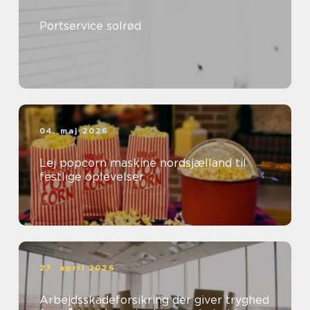
Portservice solrød
04. maj 2026
Lej popcorn maskine nordsjælland til
festlige oplevelser
27. april 2026
Arbejdsskadeforsikring der giver tryghed