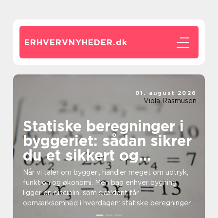
ERHVERVNYHEDER.
dk
01. august 2026
Viola Rasmusen
Statiske beregninger i
byggeriet: sådan sikrer
du et sikkert og
holdbart byggeri
Når vi taler om byggeri, handler meget om udtryk,
funktion og økonomi. Men bag enhver bygning
ligger en disciplin, som sjældent får
opmærksomhed i hverdagen: statiske beregninger.
Uden dem risikerer d...