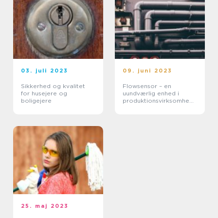
03. juli 2023
09. juni 2023
Sikkerhed og kvalitet
Flowsensor – en
for husejere og
uundværlig enhed i
boligejere
produktionsvirksomhede
r
25. maj 2023