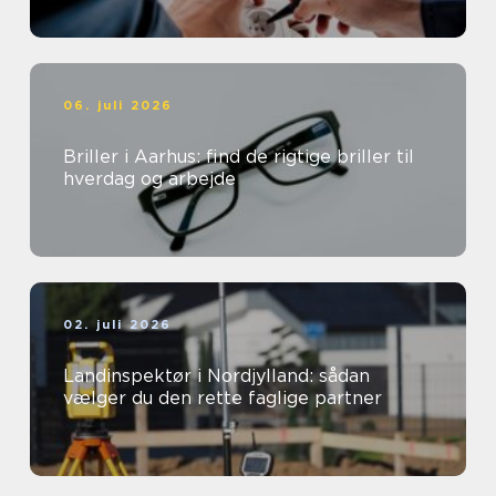
06. juli 2026
Briller i Aarhus: find de rigtige briller til
hverdag og arbejde
02. juli 2026
Landinspektør i Nordjylland: sådan
vælger du den rette faglige partner