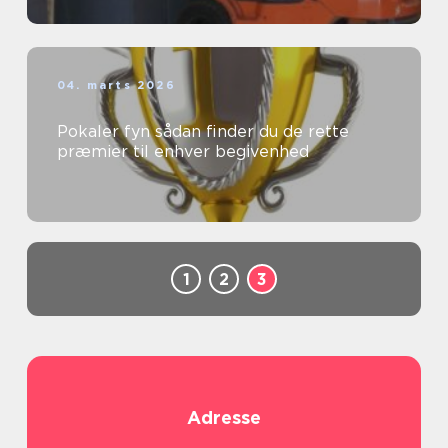
04. marts 2026
Pokaler fyn sådan finder du de rette
præmier til enhver begivenhed
1
2
3
Adresse