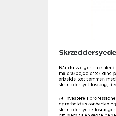
Skræddersyede
Når du vælger en maler i 
malerarbejde efter dine p
arbejde tæt sammen med d
skræddersyet løsning, der 
At investere i professione
opretholde skønheden og 
skræddersyede løsninger 
dit hjem til en ægte perl