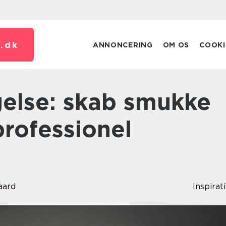
.
dk
ANNONCERING
OM OS
COOKI
rofessionel
aard
Inspirat