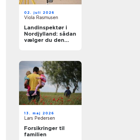
02. juli 2026
Viola Rasmusen
Landinspektør i
Nordjylland: sådan
vælger du den
rette faglige
partner
13. maj 2026
Lars Pedersen
Forsikringer til
familien