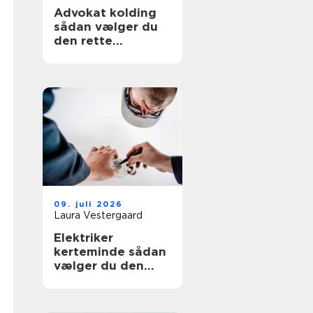
Advokat kolding
sådan vælger du
den rette
familieretsadvoka
t
09. juli 2026
Laura Vestergaard
Elektriker
kerteminde sådan
vælger du den
rette fagmand til
dit el-arbejde