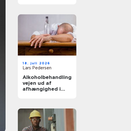
sikrer du et sikkert
og holdbart
byggeri
18. juli 2026
Lars Pedersen
Alkoholbehandling
vejen ud af
afhængighed i
trygge rammer