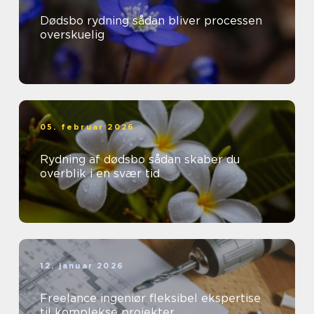
Dødsbo rydning sådan bliver processen
overskuelig
05. februar 2026
Rydning af dødsbo sådan skaber du
overblik i en svær tid
12. januar 2026
Freelance ingeniør fleksibel ekspertise
til komplekse projekter